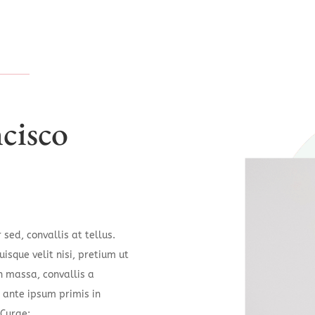
cisco
sed, convallis at tellus.
isque velit nisi, pretium ut
n massa, convallis a
m ante ipsum primis in
 Curae;