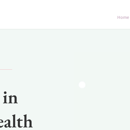
Home
 in
alth